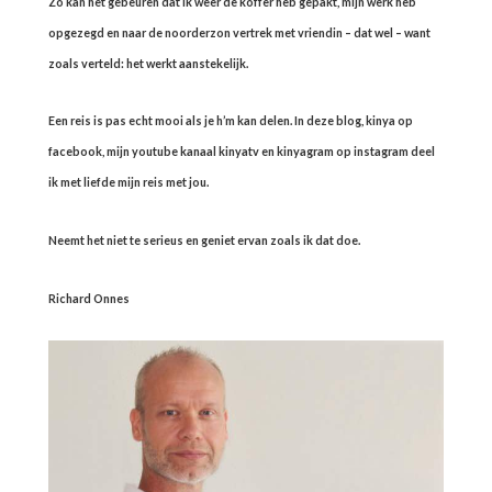
Zo kan het gebeuren dat ik weer de koffer heb gepakt, mijn werk heb
opgezegd en naar de noorderzon vertrek met vriendin – dat wel – want
zoals verteld: het werkt aanstekelijk.
Een reis is pas echt mooi als je h’m kan delen. In deze blog, kinya op
facebook, mijn youtube kanaal kinyatv en kinyagram op instagram deel
ik met liefde mijn reis met jou.
Neemt het niet te serieus en geniet ervan zoals ik dat doe.
Richard Onnes