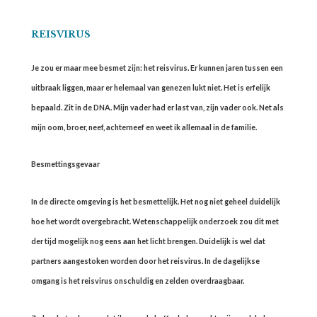
REISVIRUS
Je zou er maar mee besmet zijn: het reisvirus. Er kunnen jaren tussen een
uitbraak liggen, maar er helemaal van genezen lukt niet. Het is erfelijk
bepaald. Zit in de DNA. Mijn vader had er last van, zijn vader ook. Net als
mijn oom, broer, neef, achterneef en weet ik allemaal in de familie.
Besmettingsgevaar
In de directe omgeving is het besmettelijk. Het nog niet geheel duidelijk
hoe het wordt overgebracht. Wetenschappelijk onderzoek zou dit met
der tijd mogelijk nog eens aan het licht brengen. Duidelijk is wel dat
partners aangestoken worden door het reisvirus. In de dagelijkse
omgang is het reisvirus onschuldig en zelden overdraagbaar.