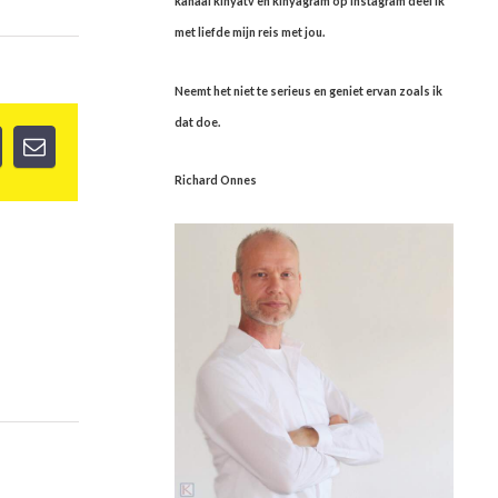
kanaal kinyatv en kinyagram op instagram deel ik
met liefde mijn reis met jou.
Neemt het niet te serieus en geniet ervan zoals ik
dat doe.
Richard Onnes