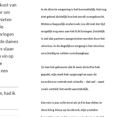
 kust van
In de directe omgeving is het besmettelijk. Het nog
or om
niet geheel duidelijk hoe het wordt overgebracht.
nieten
Wetenschappelijk onderzoek zou dit met der tijd
De
mogelijk nog eens aan het licht brengen. Duidelijk
pringen
is wel dat partners aangestoken worden door het
 de dames
reisvirus. In de dagelijkse omgang is het reisvirus
s slaan
onschuldig en zelden overdraagbaar.
 vin op
e
Zo kan het gebeuren dat ik weer de koffer heb
 een
gepakt, mijn werk heb opgezegd en naar de
noorderzon vertrek met vriendin – dat wel – want
zoals verteld: het werkt aanstekelijk.
, had ik
Een reis is pas echt mooi als je h’m kan delen. In
deze blog, kinya op facebook, mijn youtube