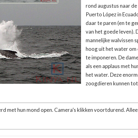
rond augustus naar de
Puerto López in Ecuad
daar te paren (en te ge
van het goede leven). 
mannelijke walvissen s
hoog uit het water om
te imponeren. De dame
als een applaus met hun
het water. Deze enorm
zoogdieren kunnen tot
erd met hun mond open. Camera’s klikken voortdurend. Alleen