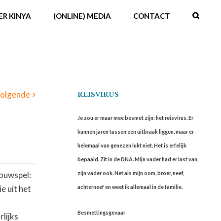
ER KINYA
(ONLINE) MEDIA
CONTACT
olgende
REISVIRUS
Je zou er maar mee besmet zijn: het reisvirus. Er
kunnen jaren tussen een uitbraak liggen, maar er
helemaal van genezen lukt niet. Het is erfelijk
bepaald. Zit in de DNA. Mijn vader had er last van,
zijn vader ook. Net als mijn oom, broer, neef,
houwspel:
achterneef en weet ik allemaal in de familie.
e uit het
Besmettingsgevaar
rlijks