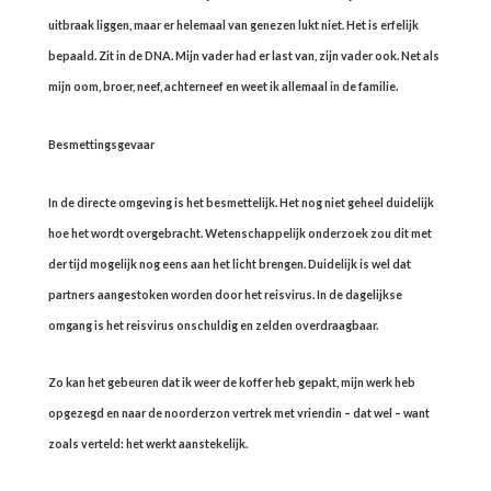
uitbraak liggen, maar er helemaal van genezen lukt niet. Het is erfelijk
bepaald. Zit in de DNA. Mijn vader had er last van, zijn vader ook. Net als
mijn oom, broer, neef, achterneef en weet ik allemaal in de familie.
Besmettingsgevaar
In de directe omgeving is het besmettelijk. Het nog niet geheel duidelijk
hoe het wordt overgebracht. Wetenschappelijk onderzoek zou dit met
der tijd mogelijk nog eens aan het licht brengen. Duidelijk is wel dat
partners aangestoken worden door het reisvirus. In de dagelijkse
omgang is het reisvirus onschuldig en zelden overdraagbaar.
Zo kan het gebeuren dat ik weer de koffer heb gepakt, mijn werk heb
opgezegd en naar de noorderzon vertrek met vriendin – dat wel – want
zoals verteld: het werkt aanstekelijk.