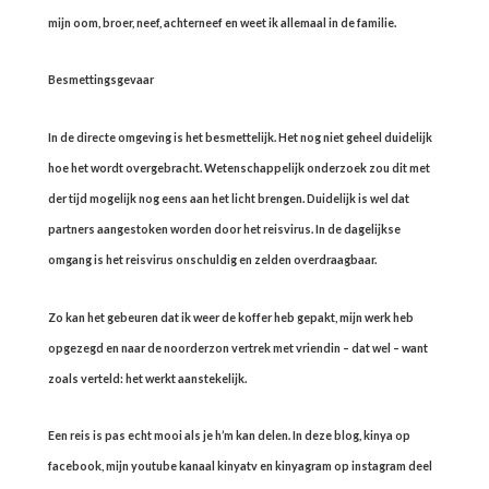
mijn oom, broer, neef, achterneef en weet ik allemaal in de familie.
Besmettingsgevaar
In de directe omgeving is het besmettelijk. Het nog niet geheel duidelijk
hoe het wordt overgebracht. Wetenschappelijk onderzoek zou dit met
der tijd mogelijk nog eens aan het licht brengen. Duidelijk is wel dat
partners aangestoken worden door het reisvirus. In de dagelijkse
omgang is het reisvirus onschuldig en zelden overdraagbaar.
Zo kan het gebeuren dat ik weer de koffer heb gepakt, mijn werk heb
opgezegd en naar de noorderzon vertrek met vriendin – dat wel – want
zoals verteld: het werkt aanstekelijk.
Een reis is pas echt mooi als je h’m kan delen. In deze blog, kinya op
facebook, mijn youtube kanaal kinyatv en kinyagram op instagram deel