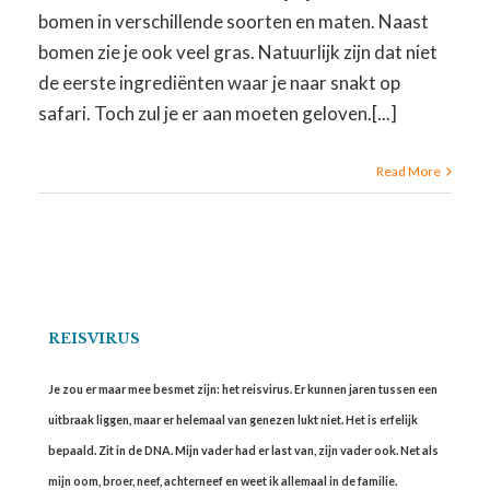
bomen in verschillende soorten en maten. Naast
bomen zie je ook veel gras. Natuurlijk zijn dat niet
de eerste ingrediënten waar je naar snakt op
safari. Toch zul je er aan moeten geloven.[...]
Read More
REISVIRUS
Je zou er maar mee besmet zijn: het reisvirus. Er kunnen jaren tussen een
uitbraak liggen, maar er helemaal van genezen lukt niet. Het is erfelijk
bepaald. Zit in de DNA. Mijn vader had er last van, zijn vader ook. Net als
mijn oom, broer, neef, achterneef en weet ik allemaal in de familie.