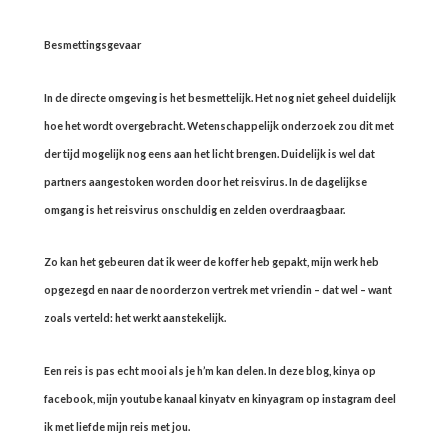
Besmettingsgevaar
In de directe omgeving is het besmettelijk. Het nog niet geheel duidelijk
hoe het wordt overgebracht. Wetenschappelijk onderzoek zou dit met
der tijd mogelijk nog eens aan het licht brengen. Duidelijk is wel dat
partners aangestoken worden door het reisvirus. In de dagelijkse
omgang is het reisvirus onschuldig en zelden overdraagbaar.
Zo kan het gebeuren dat ik weer de koffer heb gepakt, mijn werk heb
opgezegd en naar de noorderzon vertrek met vriendin – dat wel – want
zoals verteld: het werkt aanstekelijk.
Een reis is pas echt mooi als je h’m kan delen. In deze blog, kinya op
facebook, mijn youtube kanaal kinyatv en kinyagram op instagram deel
ik met liefde mijn reis met jou.