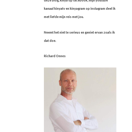
deze blog, kinya op facebook, mijn youtube
kanaal kinyatv en kinyagram op instagram deel ik
met liefde mijn reis met jou.
Neemt het niet te serieus en geniet ervan zoals ik
dat doe.
Richard Onnes