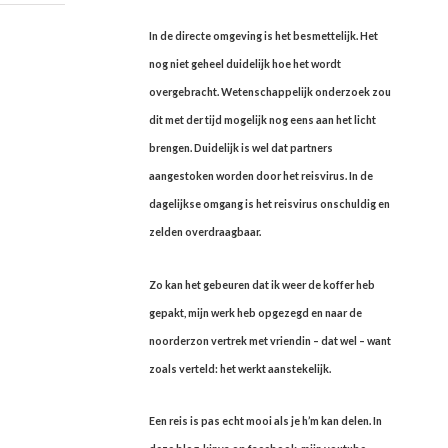
In de directe omgeving is het besmettelijk. Het
nog niet geheel duidelijk hoe het wordt
overgebracht. Wetenschappelijk onderzoek zou
dit met der tijd mogelijk nog eens aan het licht
brengen. Duidelijk is wel dat partners
aangestoken worden door het reisvirus. In de
dagelijkse omgang is het reisvirus onschuldig en
zelden overdraagbaar.
Zo kan het gebeuren dat ik weer de koffer heb
gepakt, mijn werk heb opgezegd en naar de
noorderzon vertrek met vriendin – dat wel – want
zoals verteld: het werkt aanstekelijk.
Een reis is pas echt mooi als je h’m kan delen. In