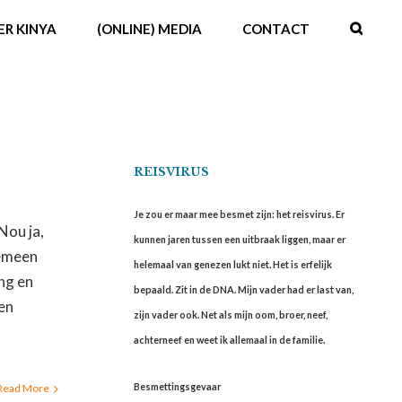
ER KINYA
(ONLINE) MEDIA
CONTACT
REISVIRUS
Je zou er maar mee besmet zijn: het reisvirus. Er
Nou ja,
kunnen jaren tussen een uitbraak liggen, maar er
gemeen
helemaal van genezen lukt niet. Het is erfelijk
ng en
bepaald. Zit in de DNA. Mijn vader had er last van,
een
zijn vader ook. Net als mijn oom, broer, neef,
achterneef en weet ik allemaal in de familie.
Besmettingsgevaar
Read More