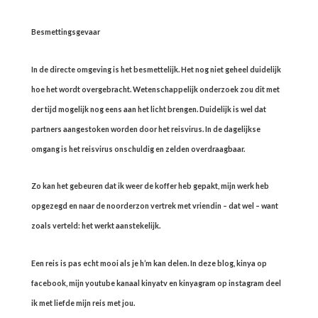
Besmettingsgevaar
In de directe omgeving is het besmettelijk. Het nog niet geheel duidelijk
hoe het wordt overgebracht. Wetenschappelijk onderzoek zou dit met
der tijd mogelijk nog eens aan het licht brengen. Duidelijk is wel dat
partners aangestoken worden door het reisvirus. In de dagelijkse
omgang is het reisvirus onschuldig en zelden overdraagbaar.
Zo kan het gebeuren dat ik weer de koffer heb gepakt, mijn werk heb
opgezegd en naar de noorderzon vertrek met vriendin – dat wel – want
zoals verteld: het werkt aanstekelijk.
Een reis is pas echt mooi als je h’m kan delen. In deze blog, kinya op
facebook, mijn youtube kanaal kinyatv en kinyagram op instagram deel
ik met liefde mijn reis met jou.