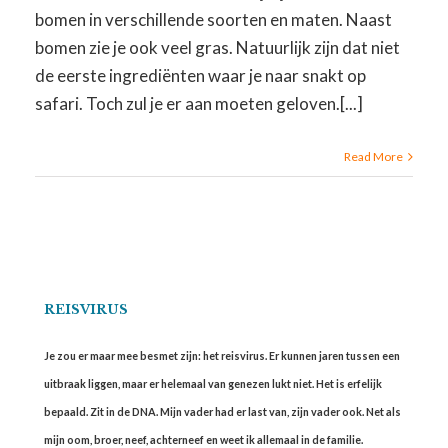
bomen in verschillende soorten en maten. Naast
bomen zie je ook veel gras. Natuurlijk zijn dat niet
de eerste ingrediënten waar je naar snakt op
safari. Toch zul je er aan moeten geloven.[...]
Read More
REISVIRUS
Je zou er maar mee besmet zijn: het reisvirus. Er kunnen jaren tussen een
uitbraak liggen, maar er helemaal van genezen lukt niet. Het is erfelijk
bepaald. Zit in de DNA. Mijn vader had er last van, zijn vader ook. Net als
mijn oom, broer, neef, achterneef en weet ik allemaal in de familie.