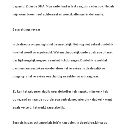
bepaald. Zit in de DNA. Mijn vader had er last van, zijn vader ook. Net als
mijn oom, broer, neef, achterneef en weet ik allemaal in de familie.
Besmettingsgevaar
In de directe omgeving is het besmettelijk. Het nog niet geheel duidelijk
hoe het wordt overgebracht. Wetenschappelijk onderzoek zou dit met
der tijd mogelijk nog eens aan het licht brengen. Duidelijk is wel dat
partners aangestoken worden door het reisvirus. In de dagelijkse
omgang is het reisvirus onschuldig en zelden overdraagbaar.
Zo kan het gebeuren dat ik weer de koffer heb gepakt, mijn werk heb
opgezegd en naar de noorderzon vertrek met vriendin – dat wel – want
zoals verteld: het werkt aanstekelijk.
Een reis is pas echt mooi als je h’m kan delen. In deze blog, kinya op