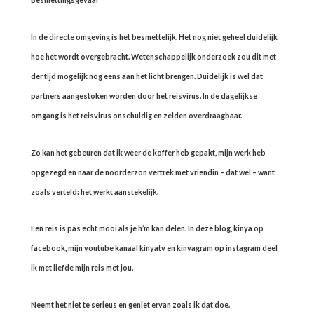
In de directe omgeving is het besmettelijk. Het nog niet geheel duidelijk
hoe het wordt overgebracht. Wetenschappelijk onderzoek zou dit met
der tijd mogelijk nog eens aan het licht brengen. Duidelijk is wel dat
partners aangestoken worden door het reisvirus. In de dagelijkse
omgang is het reisvirus onschuldig en zelden overdraagbaar.
Zo kan het gebeuren dat ik weer de koffer heb gepakt, mijn werk heb
opgezegd en naar de noorderzon vertrek met vriendin – dat wel – want
zoals verteld: het werkt aanstekelijk.
Een reis is pas echt mooi als je h’m kan delen. In deze blog, kinya op
facebook, mijn youtube kanaal kinyatv en kinyagram op instagram deel
ik met liefde mijn reis met jou.
Neemt het niet te serieus en geniet ervan zoals ik dat doe.