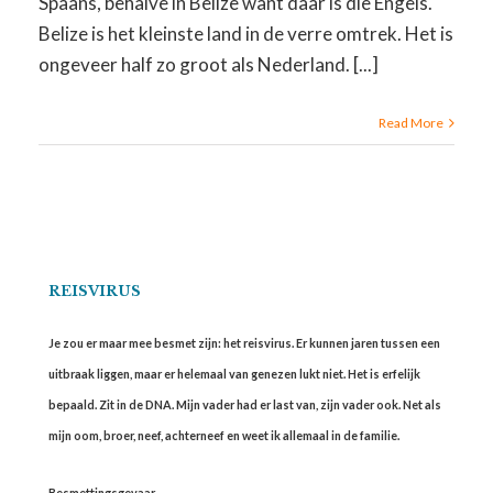
Spaans, behalve in Belize want daar is die Engels.
Belize is het kleinste land in de verre omtrek. Het is
ongeveer half zo groot als Nederland. [...]
Read More
REISVIRUS
Je zou er maar mee besmet zijn: het reisvirus. Er kunnen jaren tussen een
uitbraak liggen, maar er helemaal van genezen lukt niet. Het is erfelijk
bepaald. Zit in de DNA. Mijn vader had er last van, zijn vader ook. Net als
mijn oom, broer, neef, achterneef en weet ik allemaal in de familie.
Besmettingsgevaar