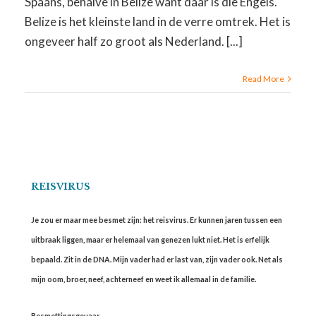
Spaans, behalve in Belize want daar is die Engels.
Belize is het kleinste land in de verre omtrek. Het is
ongeveer half zo groot als Nederland. [...]
Read More
REISVIRUS
Je zou er maar mee besmet zijn: het reisvirus. Er kunnen jaren tussen een
uitbraak liggen, maar er helemaal van genezen lukt niet. Het is erfelijk
bepaald. Zit in de DNA. Mijn vader had er last van, zijn vader ook. Net als
mijn oom, broer, neef, achterneef en weet ik allemaal in de familie.
Besmettingsgevaar