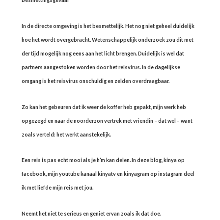
In de directe omgeving is het besmettelijk. Het nog niet geheel duidelijk
hoe het wordt overgebracht. Wetenschappelijk onderzoek zou dit met
der tijd mogelijk nog eens aan het licht brengen. Duidelijk is wel dat
partners aangestoken worden door het reisvirus. In de dagelijkse
omgang is het reisvirus onschuldig en zelden overdraagbaar.
Zo kan het gebeuren dat ik weer de koffer heb gepakt, mijn werk heb
opgezegd en naar de noorderzon vertrek met vriendin – dat wel – want
zoals verteld: het werkt aanstekelijk.
Een reis is pas echt mooi als je h’m kan delen. In deze blog, kinya op
facebook, mijn youtube kanaal kinyatv en kinyagram op instagram deel
ik met liefde mijn reis met jou.
Neemt het niet te serieus en geniet ervan zoals ik dat doe.