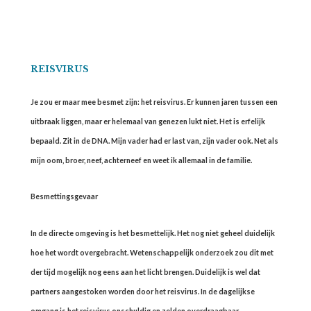
REISVIRUS
Je zou er maar mee besmet zijn: het reisvirus. Er kunnen jaren tussen een
uitbraak liggen, maar er helemaal van genezen lukt niet. Het is erfelijk
bepaald. Zit in de DNA. Mijn vader had er last van, zijn vader ook. Net als
mijn oom, broer, neef, achterneef en weet ik allemaal in de familie.
Besmettingsgevaar
In de directe omgeving is het besmettelijk. Het nog niet geheel duidelijk
hoe het wordt overgebracht. Wetenschappelijk onderzoek zou dit met
der tijd mogelijk nog eens aan het licht brengen. Duidelijk is wel dat
partners aangestoken worden door het reisvirus. In de dagelijkse
omgang is het reisvirus onschuldig en zelden overdraagbaar.