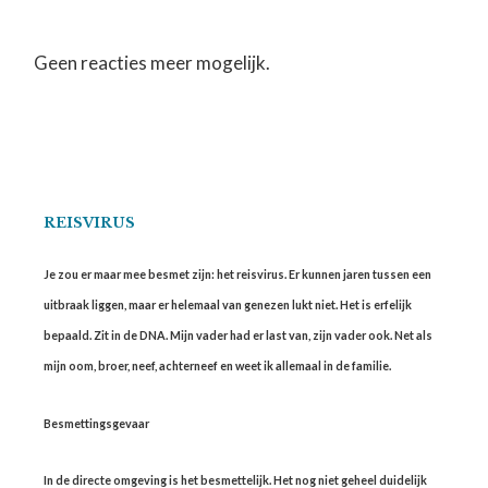
Geen reacties meer mogelijk.
REISVIRUS
Je zou er maar mee besmet zijn: het reisvirus. Er kunnen jaren tussen een
uitbraak liggen, maar er helemaal van genezen lukt niet. Het is erfelijk
bepaald. Zit in de DNA. Mijn vader had er last van, zijn vader ook. Net als
mijn oom, broer, neef, achterneef en weet ik allemaal in de familie.
Besmettingsgevaar
In de directe omgeving is het besmettelijk. Het nog niet geheel duidelijk