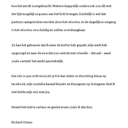
hoe het wordt overgebracht. Wetenschappelijk onderzoek zou dit met
der tijd mogelijk nog eens aan het licht brengen. Duidelijk is wel dat
partners aangestoken worden door het reisvirus. In de dagelijkse omgang
is het reisvirus onschuldig en zelden overdraagbaar.
Zo kan het gebeuren dat ik weer de koffer heb gepakt, mijn werk heb
opgezegd en naar de noorderzon vertrek met vriendin – dat wel – want
zoals verteld: het werkt aanstekelijk.
Een reis is pas echt mooi als je h’m kan delen. In deze blog, kinya op
facebook, mijn youtube kanaal kinyatv en kinyagram op instagram deel ik
met liefde mijn reis met jou.
Neemt het niet te serieus en geniet ervan zoals ik dat doe.
Richard Onnes