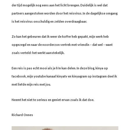
der tijd mogelijk nog eens aan het licht brengen. Duidelijk is wel dat
partners aangestoken worden door het reisvirus. In de dagelijkse omgang
is het reisvirus onschuldig en zelden overdraagbaar.
Zo kan het gebeuren dat ik weer de koffer heb gepakt, mijn werk heb
opgezegd en naar de noorderzon vertrek met vriendin – dat wel – want
zoals verteld: het werkt aanstekelijk.
Een reis is pas echt mooi als je h’m kan delen. In deze blog, kinya op
facebook, mijn youtube kanaal kinyatv en kinyagram op instagram deel ik
met liefde mijn reis met jou.
Neemt het niet te serieus en geniet ervan zoals ik dat doe.
Richard Onnes