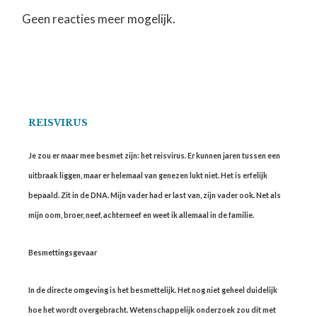
Geen reacties meer mogelijk.
REISVIRUS
Je zou er maar mee besmet zijn: het reisvirus. Er kunnen jaren tussen een
uitbraak liggen, maar er helemaal van genezen lukt niet. Het is erfelijk
bepaald. Zit in de DNA. Mijn vader had er last van, zijn vader ook. Net als
mijn oom, broer, neef, achterneef en weet ik allemaal in de familie.
Besmettingsgevaar
In de directe omgeving is het besmettelijk. Het nog niet geheel duidelijk
hoe het wordt overgebracht. Wetenschappelijk onderzoek zou dit met