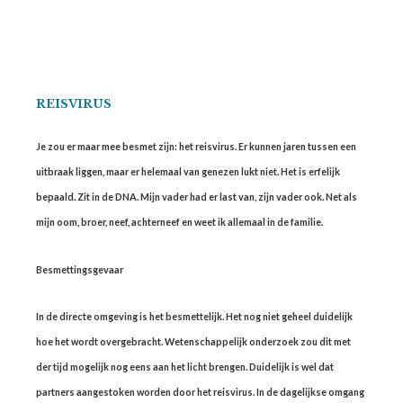
REISVIRUS
Je zou er maar mee besmet zijn: het reisvirus. Er kunnen jaren tussen een
uitbraak liggen, maar er helemaal van genezen lukt niet. Het is erfelijk
bepaald. Zit in de DNA. Mijn vader had er last van, zijn vader ook. Net als
mijn oom, broer, neef, achterneef en weet ik allemaal in de familie.
Besmettingsgevaar
In de directe omgeving is het besmettelijk. Het nog niet geheel duidelijk
hoe het wordt overgebracht. Wetenschappelijk onderzoek zou dit met
der tijd mogelijk nog eens aan het licht brengen. Duidelijk is wel dat
partners aangestoken worden door het reisvirus. In de dagelijkse omgang