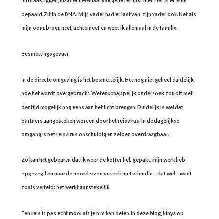
uitbraak liggen, maar er helemaal van genezen lukt niet. Het is erfelijk
bepaald. Zit in de DNA. Mijn vader had er last van, zijn vader ook. Net als
mijn oom, broer, neef, achterneef en weet ik allemaal in de familie.
Besmettingsgevaar
In de directe omgeving is het besmettelijk. Het nog niet geheel duidelijk
hoe het wordt overgebracht. Wetenschappelijk onderzoek zou dit met
der tijd mogelijk nog eens aan het licht brengen. Duidelijk is wel dat
partners aangestoken worden door het reisvirus. In de dagelijkse
omgang is het reisvirus onschuldig en zelden overdraagbaar.
Zo kan het gebeuren dat ik weer de koffer heb gepakt, mijn werk heb
opgezegd en naar de noorderzon vertrek met vriendin – dat wel – want
zoals verteld: het werkt aanstekelijk.
Een reis is pas echt mooi als je h’m kan delen. In deze blog, kinya op