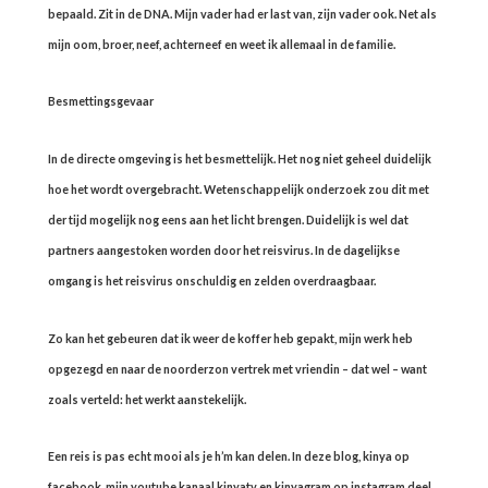
bepaald. Zit in de DNA. Mijn vader had er last van, zijn vader ook. Net als
mijn oom, broer, neef, achterneef en weet ik allemaal in de familie.
Besmettingsgevaar
In de directe omgeving is het besmettelijk. Het nog niet geheel duidelijk
hoe het wordt overgebracht. Wetenschappelijk onderzoek zou dit met
der tijd mogelijk nog eens aan het licht brengen. Duidelijk is wel dat
partners aangestoken worden door het reisvirus. In de dagelijkse
omgang is het reisvirus onschuldig en zelden overdraagbaar.
Zo kan het gebeuren dat ik weer de koffer heb gepakt, mijn werk heb
opgezegd en naar de noorderzon vertrek met vriendin – dat wel – want
zoals verteld: het werkt aanstekelijk.
Een reis is pas echt mooi als je h’m kan delen. In deze blog, kinya op
facebook, mijn youtube kanaal kinyatv en kinyagram op instagram deel