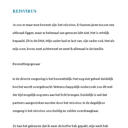
REISVIRUS
Je zou er maar mee besmet zijn: het reisvirus. Er kunnen jaren tussen een
uitbraak liggen, maar er helemaal van genezen lukt niet. Het is erfelijk
bepaald. Zit in de DNA. Mijn vader had er last van, zijn vader ook. Net als
mijn oom, broer, neef, achterneef en weet ik allemaal in de familie.
Besmettingsgevaar
In de directe omgeving is het besmettelijk. Het nog niet geheel duidelijk
hoe het wordt overgebracht. Wetenschappelijk onderzoek zou dit met
der tijd mogelijk nog eens aan het licht brengen. Duidelijk is wel dat
partners aangestoken worden door het reisvirus. In de dagelijkse
omgang is het reisvirus onschuldig en zelden overdraagbaar.
Zo kan het gebeuren dat ik weer de koffer heb gepakt, mijn werk heb