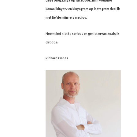
deze blog, kinya op facebook, mijn youtube
kanaal kinyatv en kinyagram op instagram deel ik
met liefde mijn reis met jou.
Neemt het niet te serieus en geniet ervan zoals ik
dat doe.
Richard Onnes