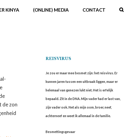
ER KINYA
(ONLINE) MEDIA
CONTACT
REISVIRUS
Je zou er maar mee besmet zijn: het reisvirus. Er
al-
kunnen jaren tussen een uitbraak liggen, maar er
te
helemaal van genezen lukt niet. Het is erfelijk
 de
bepaald. Zit in de DNA. Mijn vader had er last van,
t de zon
zijn vader ook. Net als mijn oom, broer, neef,
egenheid
achterneef en weet ik allemaal in de familie.
Besmettingsgevaar