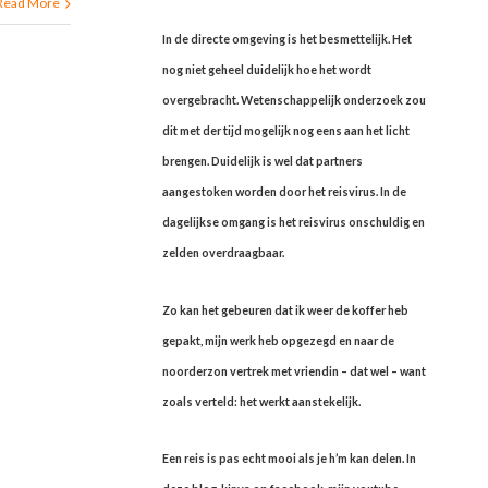
Read More
In de directe omgeving is het besmettelijk. Het
nog niet geheel duidelijk hoe het wordt
overgebracht. Wetenschappelijk onderzoek zou
dit met der tijd mogelijk nog eens aan het licht
brengen. Duidelijk is wel dat partners
aangestoken worden door het reisvirus. In de
dagelijkse omgang is het reisvirus onschuldig en
zelden overdraagbaar.
Zo kan het gebeuren dat ik weer de koffer heb
gepakt, mijn werk heb opgezegd en naar de
noorderzon vertrek met vriendin – dat wel – want
zoals verteld: het werkt aanstekelijk.
Een reis is pas echt mooi als je h’m kan delen. In