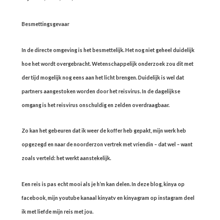
Besmettingsgevaar
In de directe omgeving is het besmettelijk. Het nog niet geheel duidelijk
hoe het wordt overgebracht. Wetenschappelijk onderzoek zou dit met
der tijd mogelijk nog eens aan het licht brengen. Duidelijk is wel dat
partners aangestoken worden door het reisvirus. In de dagelijkse
omgang is het reisvirus onschuldig en zelden overdraagbaar.
Zo kan het gebeuren dat ik weer de koffer heb gepakt, mijn werk heb
opgezegd en naar de noorderzon vertrek met vriendin – dat wel – want
zoals verteld: het werkt aanstekelijk.
Een reis is pas echt mooi als je h’m kan delen. In deze blog, kinya op
facebook, mijn youtube kanaal kinyatv en kinyagram op instagram deel
ik met liefde mijn reis met jou.