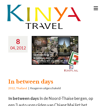
8
04, 2012
In between days
2012
,
Thailand
|
Reageren uitgeschakeld
In between days
In de Noord-Thaise bergen, op
een 3 auto uren rijden van Chiang Mai ligt het