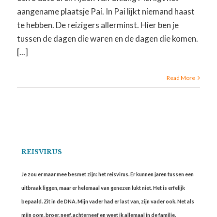
aangename plaatsje Pai. In Pai lijkt niemand haast
te hebben. De reizigers allerminst. Hier ben je
tussen de dagen die waren en de dagen die komen.
[...]
Read More
REISVIRUS
Je zou er maar mee besmet zijn: het reisvirus. Er kunnen jaren tussen een
uitbraak liggen, maar er helemaal van genezen lukt niet. Het is erfelijk
bepaald. Zit in de DNA. Mijn vader had er last van, zijn vader ook. Net als
mijn oom, broer, neef, achterneef en weet ik allemaal in de familie.