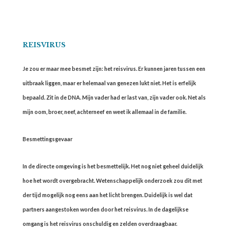
REISVIRUS
Je zou er maar mee besmet zijn: het reisvirus. Er kunnen jaren tussen een
uitbraak liggen, maar er helemaal van genezen lukt niet. Het is erfelijk
bepaald. Zit in de DNA. Mijn vader had er last van, zijn vader ook. Net als
mijn oom, broer, neef, achterneef en weet ik allemaal in de familie.
Besmettingsgevaar
In de directe omgeving is het besmettelijk. Het nog niet geheel duidelijk
hoe het wordt overgebracht. Wetenschappelijk onderzoek zou dit met
der tijd mogelijk nog eens aan het licht brengen. Duidelijk is wel dat
partners aangestoken worden door het reisvirus. In de dagelijkse
omgang is het reisvirus onschuldig en zelden overdraagbaar.