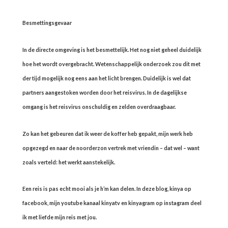
Besmettingsgevaar
In de directe omgeving is het besmettelijk. Het nog niet geheel duidelijk
hoe het wordt overgebracht. Wetenschappelijk onderzoek zou dit met
der tijd mogelijk nog eens aan het licht brengen. Duidelijk is wel dat
partners aangestoken worden door het reisvirus. In de dagelijkse
omgang is het reisvirus onschuldig en zelden overdraagbaar.
Zo kan het gebeuren dat ik weer de koffer heb gepakt, mijn werk heb
opgezegd en naar de noorderzon vertrek met vriendin – dat wel – want
zoals verteld: het werkt aanstekelijk.
Een reis is pas echt mooi als je h’m kan delen. In deze blog, kinya op
facebook, mijn youtube kanaal kinyatv en kinyagram op instagram deel
ik met liefde mijn reis met jou.