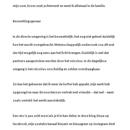
mijn oom, broer, neef, achterneef en weet ik allemaal in de familie.
Besmettingsgevaar
In de directe omgeving is het besmettelijk. Het nog niet geheel duidelijk
hoe het wordt overgebracht. Wetenschappelijk onderzoek zou dit met
der tijd mogelijk nog eens aan het licht brengen. Duidelijk is wel dat
partners aangestoken worden door het reisvirus. In de dagelijkse
omgang is het reisvirus onschuldig en zelden overdraagbaar.
Zo kan het gebeuren dat ik weer de koffer heb gepakt, mijn werk heb
opgezegd en naar de noorderzon vertrek met vriendin – dat wel – want
zoals verteld: het werkt aanstekelijk.
Een reis is pas echt mooi als je h’m kan delen. In deze blog, kinya op
facebook, mijn youtube kanaal kinyatv en kinyagram op instagram deel