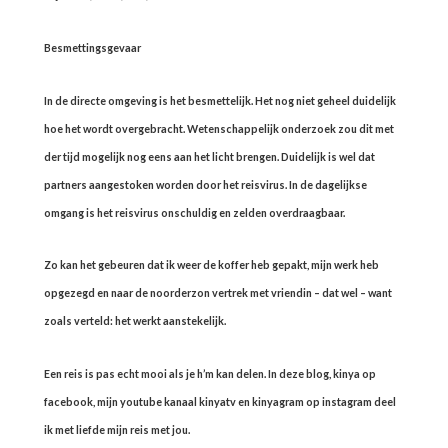
Besmettingsgevaar
In de directe omgeving is het besmettelijk. Het nog niet geheel duidelijk
hoe het wordt overgebracht. Wetenschappelijk onderzoek zou dit met
der tijd mogelijk nog eens aan het licht brengen. Duidelijk is wel dat
partners aangestoken worden door het reisvirus. In de dagelijkse
omgang is het reisvirus onschuldig en zelden overdraagbaar.
Zo kan het gebeuren dat ik weer de koffer heb gepakt, mijn werk heb
opgezegd en naar de noorderzon vertrek met vriendin – dat wel – want
zoals verteld: het werkt aanstekelijk.
Een reis is pas echt mooi als je h’m kan delen. In deze blog, kinya op
facebook, mijn youtube kanaal kinyatv en kinyagram op instagram deel
ik met liefde mijn reis met jou.