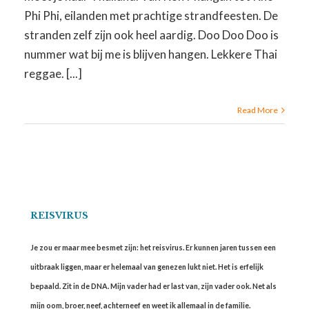
Phi Phi, eilanden met prachtige strandfeesten. De
stranden zelf zijn ook heel aardig. Doo Doo Doo is
nummer wat bij me is blijven hangen. Lekkere Thai
reggae. [...]
Read More
REISVIRUS
Je zou er maar mee besmet zijn: het reisvirus. Er kunnen jaren tussen een
uitbraak liggen, maar er helemaal van genezen lukt niet. Het is erfelijk
bepaald. Zit in de DNA. Mijn vader had er last van, zijn vader ook. Net als
mijn oom, broer, neef, achterneef en weet ik allemaal in de familie.