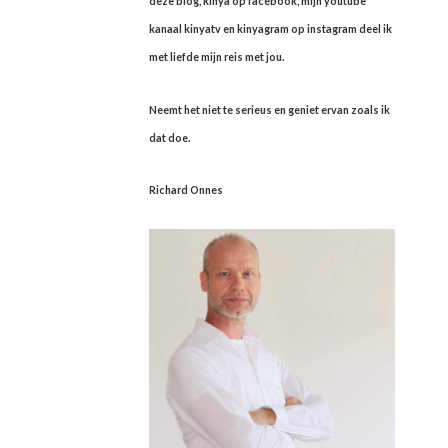
deze blog, kinya op facebook, mijn youtube
kanaal kinyatv en kinyagram op instagram deel ik
met liefde mijn reis met jou.
Neemt het niet te serieus en geniet ervan zoals ik
dat doe.
Richard Onnes