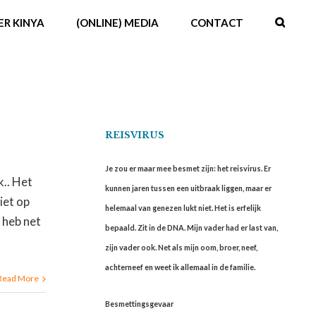
ER KINYA
(ONLINE) MEDIA
CONTACT
REISVIRUS
Je zou er maar mee besmet zijn: het reisvirus. Er
k.. Het
kunnen jaren tussen een uitbraak liggen, maar er
iet op
helemaal van genezen lukt niet. Het is erfelijk
k heb net
bepaald. Zit in de DNA. Mijn vader had er last van,
zijn vader ook. Net als mijn oom, broer, neef,
achterneef en weet ik allemaal in de familie.
Read More
Besmettingsgevaar