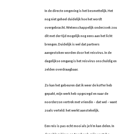
In de directe omgeving is het besmettelijk. Het
nog niet geheel duidelijk hoe het wordt
overgebracht. Wetenschappelijk onderzoek zou
dit met der tijd mogelijk nog eens aan het licht
brengen. Duidelijk is wel dat partners
aangestoken worden door het reisvirus. In de
dagelijkse omgang is het reisvirus onschuldig en
zelden overdraagbaar.
Zo kan het gebeuren dat ik weer de koffer heb
gepakt, mijn werk heb opgezegd en naar de
noorderzon vertrek met vriendin – dat wel – want
zoals verteld: het werkt aanstekelijk.
Een reis is pas echt mooi als je h’m kan delen. In