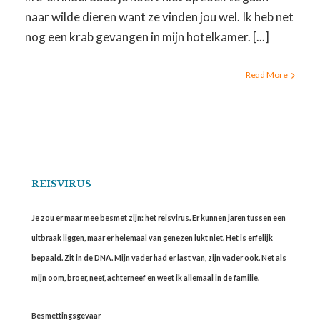
naar wilde dieren want ze vinden jou wel. Ik heb net
nog een krab gevangen in mijn hotelkamer. [...]
Read More
REISVIRUS
Je zou er maar mee besmet zijn: het reisvirus. Er kunnen jaren tussen een
uitbraak liggen, maar er helemaal van genezen lukt niet. Het is erfelijk
bepaald. Zit in de DNA. Mijn vader had er last van, zijn vader ook. Net als
mijn oom, broer, neef, achterneef en weet ik allemaal in de familie.
Besmettingsgevaar