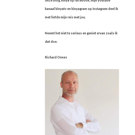
deze blog, kinya op facebook, mijn youtube
kanaal kinyatv en kinyagram op instagram deel ik
met liefde mijn reis met jou.
Neemt het niet te serieus en geniet ervan zoals ik
dat doe.
Richard Onnes