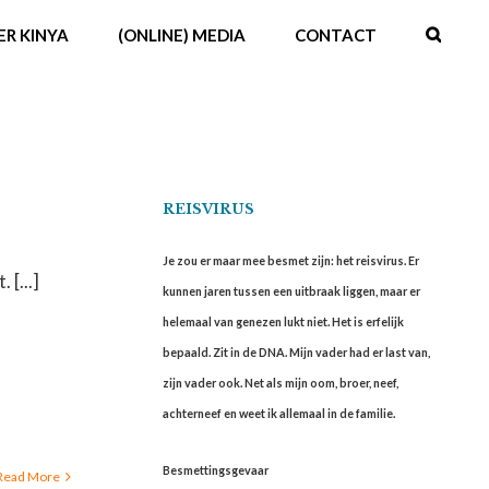
ER KINYA
(ONLINE) MEDIA
CONTACT
REISVIRUS
Je zou er maar mee besmet zijn: het reisvirus. Er
 [...]
kunnen jaren tussen een uitbraak liggen, maar er
helemaal van genezen lukt niet. Het is erfelijk
bepaald. Zit in de DNA. Mijn vader had er last van,
zijn vader ook. Net als mijn oom, broer, neef,
achterneef en weet ik allemaal in de familie.
Besmettingsgevaar
Read More