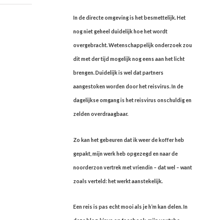
In de directe omgeving is het besmettelijk. Het
nog niet geheel duidelijk hoe het wordt
overgebracht. Wetenschappelijk onderzoek zou
dit met der tijd mogelijk nog eens aan het licht
brengen. Duidelijk is wel dat partners
aangestoken worden door het reisvirus. In de
dagelijkse omgang is het reisvirus onschuldig en
zelden overdraagbaar.
Zo kan het gebeuren dat ik weer de koffer heb
gepakt, mijn werk heb opgezegd en naar de
noorderzon vertrek met vriendin – dat wel – want
zoals verteld: het werkt aanstekelijk.
Een reis is pas echt mooi als je h’m kan delen. In