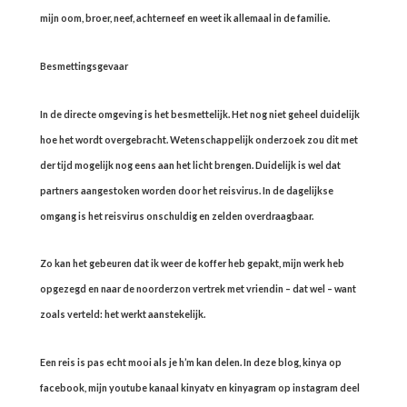
mijn oom, broer, neef, achterneef en weet ik allemaal in de familie.
Besmettingsgevaar
In de directe omgeving is het besmettelijk. Het nog niet geheel duidelijk
hoe het wordt overgebracht. Wetenschappelijk onderzoek zou dit met
der tijd mogelijk nog eens aan het licht brengen. Duidelijk is wel dat
partners aangestoken worden door het reisvirus. In de dagelijkse
omgang is het reisvirus onschuldig en zelden overdraagbaar.
Zo kan het gebeuren dat ik weer de koffer heb gepakt, mijn werk heb
opgezegd en naar de noorderzon vertrek met vriendin – dat wel – want
zoals verteld: het werkt aanstekelijk.
Een reis is pas echt mooi als je h’m kan delen. In deze blog, kinya op
facebook, mijn youtube kanaal kinyatv en kinyagram op instagram deel