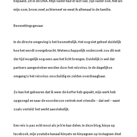
bepaald. Zit in de DNA. Mijn vader had er last van, zijn vader ook. Net als
mijn oom, broer, neef, achterneef en weet ik allemaal in de familie.
Besmettingsgevaar
In de directe omgeving is het besmettelijk. Het nog niet geheel duidelijk
hoe het wordt overgebracht. Wetenschappelijk onderzoek zou dit met
der tijd mogelijk nog eens aan het licht brengen. Duidelijk is wel dat
partners aangestoken worden door het reisvirus. In de dagelijkse
omgang is het reisvirus onschuldig en zelden overdraagbaar.
Zo kan het gebeuren dat ik weer de koffer heb gepakt, mijn werk heb
opgezegd en naar de noorderzon vertrek met vriendin – dat wel – want
zoals verteld: het werkt aanstekelijk.
Een reis is pas echt mooi als je h’m kan delen. In deze blog, kinya op
facebook, mijn youtube kanaal kinyatv en kinyagram op instagram deel