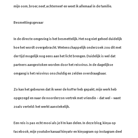
mijn oom, broer, neef, achterneef en weet ik allemaal in de familie.
Besmettingsgevaar
In de directe omgeving is het besmettelijk. Het nog niet geheel duidelijk
hoe het wordt overgebracht. Wetenschappelijk onderzoek zou dit met
der tijd mogelijk nog eens aan het licht brengen. Duidelijk is wel dat
partners aangestoken worden door het reisvirus. In de dagelijkse
omgang is het reisvirus onschuldig en zelden overdraagbaar.
Zo kan het gebeuren dat ik weer de koffer heb gepakt, mijn werk heb
opgezegd en naar de noorderzon vertrek met vriendin – dat wel – want
zoals verteld: het werkt aanstekelijk.
Een reis is pas echt mooi als je h’m kan delen. In deze blog, kinya op
facebook, mijn youtube kanaal kinyatv en kinyagram op instagram deel