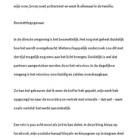
mijn oom, broer, neef, achterneef en weet ik allemaal in de familie.
Besmettingsgevaar
In de directe omgeving is het besmettelijk. Het nog niet geheel duidelijk
hoe het wordt overgebracht. Wetenschappelijk onderzoek zou dit met
der tijd mogelijk nog eens aan het licht brengen. Duidelijk is wel dat
partners aangestoken worden door het reisvirus. In de dagelijkse
omgang is het reisvirus onschuldig en zelden overdraagbaar.
Zo kan het gebeuren dat ik weer de koffer heb gepakt, mijn werk heb
opgezegd en naar de noorderzon vertrek met vriendin – dat wel – want
zoals verteld: het werkt aanstekelijk.
Een reis is pas echt mooi als je h’m kan delen. In deze blog, kinya op
facebook, mijn youtube kanaal kinyatv en kinyagram op instagram deel