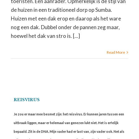
toeristen. Een aanrader. Opmerkelijk is de stijl van
de huizen in een traditioneel dorp op Sumba.
Huizen met een dak erop en daarop als het ware
nog een dak. Dubbel onder de pannen zeg maar,
hoewel het dak van stro is. [...]
Read More
REISVIRUS
Je zou er maar mee besmet zijn: het reisvirus. Er kunnen jaren tussen een
uitbraak liggen, maar er helemaal van genezen lukt niet. Het is erfelijk
bepaald. Zit in de DNA. Mijn vader had er last van, zijn vader ook. Net als