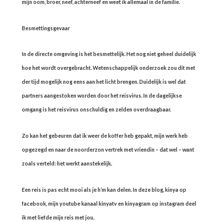
mijn oom, broer, neef, achterneef en weet ik allemaal in de familie.
Besmettingsgevaar
In de directe omgeving is het besmettelijk. Het nog niet geheel duidelijk
hoe het wordt overgebracht. Wetenschappelijk onderzoek zou dit met
der tijd mogelijk nog eens aan het licht brengen. Duidelijk is wel dat
partners aangestoken worden door het reisvirus. In de dagelijkse
omgang is het reisvirus onschuldig en zelden overdraagbaar.
Zo kan het gebeuren dat ik weer de koffer heb gepakt, mijn werk heb
opgezegd en naar de noorderzon vertrek met vriendin – dat wel – want
zoals verteld: het werkt aanstekelijk.
Een reis is pas echt mooi als je h’m kan delen. In deze blog, kinya op
facebook, mijn youtube kanaal kinyatv en kinyagram op instagram deel
ik met liefde mijn reis met jou.