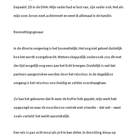
bepaald. Zit in de DNA. Mijn vader had er last van, zijn vader ook. Net als
mijn oom, broer, neef, achterneef en weet ik allemaal in de familie.
Besmettingsgevaar
In de directe omgeving is het besmettelijk. Het nog niet geheel duidelijk
hoe het wordt overgebracht. Wetenschappelijk onderzoek zou dit met
der tijd mogelijk nog eens aan het licht brengen. Duidelijk is wel dat
partners aangestoken worden door het reisvirus. In de dagelijkse
omgang is het reisvirus onschuldig en zelden overdraagbaar.
Zo kan het gebeuren dat ik weer de koffer heb gepakt, mijn werk heb
opgezegd en naar de noorderzon vertrek met vriendin – dat wel – want
zoals verteld: het werkt aanstekelijk.
Een reis is pas echt mooi als je h’m kan delen. In deze blog, kinya op