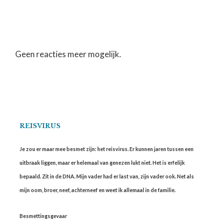
Geen reacties meer mogelijk.
REISVIRUS
Je zou er maar mee besmet zijn: het reisvirus. Er kunnen jaren tussen een
uitbraak liggen, maar er helemaal van genezen lukt niet. Het is erfelijk
bepaald. Zit in de DNA. Mijn vader had er last van, zijn vader ook. Net als
mijn oom, broer, neef, achterneef en weet ik allemaal in de familie.
Besmettingsgevaar