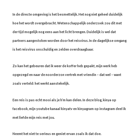
In de directe omgeving is het besmettelijk. Het nog niet geheel duidelijk
hoe het wordt overgebracht. Wetenschappelijk onderzoek zou dit met
der tijd mogelijk nog eens aan het licht brengen. Duidelijk is wel dat
partners aangestoken worden door het reisvirus. In de dagelijkse omgang
is het reisvirus onschuldig en zelden overdraagbaar.
Zo kan het gebeuren dat ik weer de koffer heb gepakt, mijn werk heb
opgezegd en naar de noorderzon vertrek met vriendin – dat wel – want
zoals verteld: het werkt aanstekelijk.
Een reis is pas echt mooi als je h’m kan delen. In deze blog, kinya op
facebook, mijn youtube kanaal kinyatv en kinyagram op instagram deel ik
met liefde mijn reis met jou.
Neemt het niet te serieus en geniet ervan zoals ik dat doe.