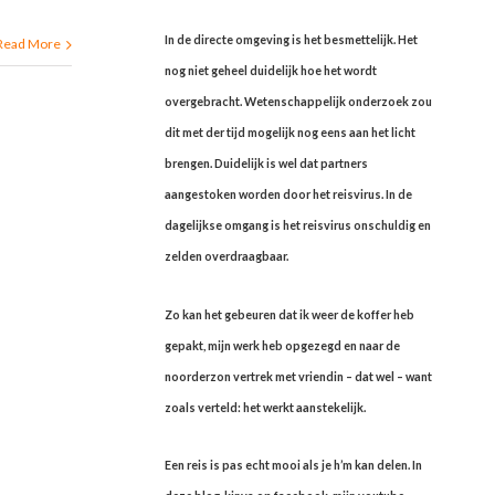
In de directe omgeving is het besmettelijk. Het
Read More
nog niet geheel duidelijk hoe het wordt
overgebracht. Wetenschappelijk onderzoek zou
dit met der tijd mogelijk nog eens aan het licht
brengen. Duidelijk is wel dat partners
aangestoken worden door het reisvirus. In de
dagelijkse omgang is het reisvirus onschuldig en
zelden overdraagbaar.
Zo kan het gebeuren dat ik weer de koffer heb
gepakt, mijn werk heb opgezegd en naar de
noorderzon vertrek met vriendin – dat wel – want
zoals verteld: het werkt aanstekelijk.
Een reis is pas echt mooi als je h’m kan delen. In