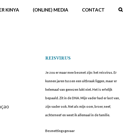
ER KINYA
(ONLINE) MEDIA
CONTACT
REISVIRUS
Je zou er maar mee besmet zijn: het reisvirus. Er
kunnen jaren tussen een uitbraak liggen, maar er
helemaal van genezen lukt niet. Het is erfelijk
bepaald. Zit in de DNA. Mijn vader had er last van,
raçao
zijn vader ook. Net als mijn oom, broer, neef,
achterneef en weet ik allemaal in de familie.
Besmettingsgevaar