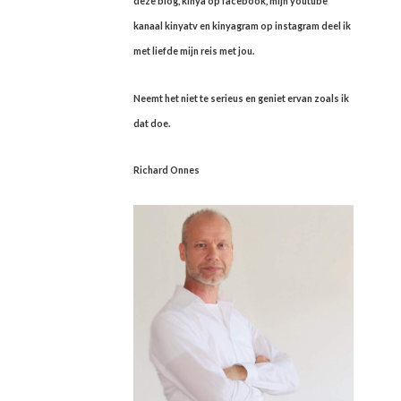
deze blog, kinya op facebook, mijn youtube
kanaal kinyatv en kinyagram op instagram deel ik
met liefde mijn reis met jou.
Neemt het niet te serieus en geniet ervan zoals ik
dat doe.
Richard Onnes