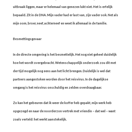
uitbraak liggen, maar er helemaal van genezen lukt niet. Het is erfelijk
bepaald. Zit in de DNA. Mijn vader had er last van, zijn vader ook. Net als
mijn oom, broer, neef, achterneef en weet ik allemaal in de familie.
Besmettingsgevaar
In de directe omgeving is het besmettelijk. Het nog niet geheel duidelijk
hoe het wordt overgebracht. Wetenschappelijk onderzoek zou dit met
der tijd mogelijk nog eens aan het licht brengen. Duidelijk is wel dat
partners aangestoken worden door het reisvirus. In de dagelijkse
omgang is het reisvirus onschuldig en zelden overdraagbaar.
Zo kan het gebeuren dat ik weer de koffer heb gepakt, mijn werk heb
opgezegd en naar de noorderzon vertrek met vriendin – dat wel – want
zoals verteld: het werkt aanstekelijk.