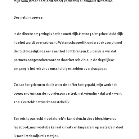
mijn oom, broer, neef, achterneef en weet ik allemaal in de familie.
Besmettingsgevaar
In de directe omgeving is het besmettelijk. Het nog niet geheel duidelijk
hoe het wordt overgebracht. Wetenschappelijk onderzoek zou dit met
der tijd mogelijk nog eens aan het licht brengen. Duidelijk is wel dat
partners aangestoken worden door het reisvirus. In de dagelijkse
omgang is het reisvirus onschuldig en zelden overdraagbaar.
Zo kan het gebeuren dat ik weer de koffer heb gepakt, mijn werk heb
opgezegd en naar de noorderzon vertrek met vriendin – dat wel – want
zoals verteld: het werkt aanstekelijk.
Een reis is pas echt mooi als je h’m kan delen. In deze blog, kinya op
facebook, mijn youtube kanaal kinyatv en kinyagram op instagram deel
ik met liefde mijn reis met jou.