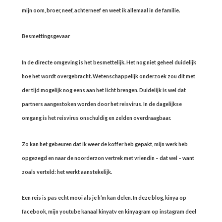
mijn oom, broer, neef, achterneef en weet ik allemaal in de familie.
Besmettingsgevaar
In de directe omgeving is het besmettelijk. Het nog niet geheel duidelijk
hoe het wordt overgebracht. Wetenschappelijk onderzoek zou dit met
der tijd mogelijk nog eens aan het licht brengen. Duidelijk is wel dat
partners aangestoken worden door het reisvirus. In de dagelijkse
omgang is het reisvirus onschuldig en zelden overdraagbaar.
Zo kan het gebeuren dat ik weer de koffer heb gepakt, mijn werk heb
opgezegd en naar de noorderzon vertrek met vriendin – dat wel – want
zoals verteld: het werkt aanstekelijk.
Een reis is pas echt mooi als je h’m kan delen. In deze blog, kinya op
facebook, mijn youtube kanaal kinyatv en kinyagram op instagram deel