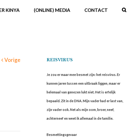
ER KINYA
(ONLINE) MEDIA
CONTACT
Vorige
REISVIRUS
Je zou er maar mee besmet zijn: het reisvirus. Er
kunnen jaren tussen een uitbraak liggen, maar er
helemaal van genezen lukt niet. Het is erfelijk
bepaald. Zit in de DNA. Mijn vader had er last van,
zijn vader ook. Net als mijn oom, broer, neef,
achterneef en weet ik allemaal in de familie.
Besmettingsgevaar