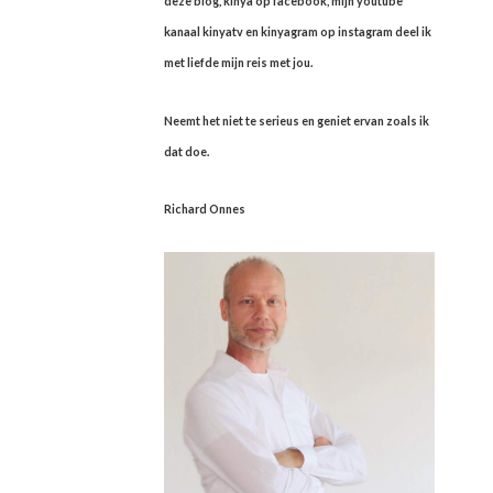
deze blog, kinya op facebook, mijn youtube
kanaal kinyatv en kinyagram op instagram deel ik
met liefde mijn reis met jou.
Neemt het niet te serieus en geniet ervan zoals ik
dat doe.
Richard Onnes