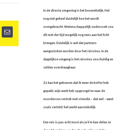
In de directe omgeving is het besmettelijk. Het
nog niet geheel duidelijk hoe het wordt
overgebracht. Wetenschappelijk onderzoek zou
dit met der tijd mogelijk nog eens aan het licht
brengen. Duidelijk is wel dat partners
aangestoken worden door het reisvirus. In de
dagelijkse omgang is het reisvirus onschuldig en
zelden overdraagbaar.
Zo kan het gebeuren dat ik weer de koffer heb
gepakt, mijn werk heb opgezegd en naar de
noorderzon vertrek met vriendin – dat wel – want
zoals verteld: het werkt aanstekelijk.
Een reis is pas echt mooi als je h’m kan delen. In