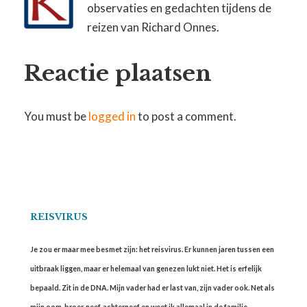
observaties en gedachten tijdens de
reizen van Richard Onnes.
Reactie plaatsen
You must be
logged in
to post a comment.
REISVIRUS
Je zou er maar mee besmet zijn: het reisvirus. Er kunnen jaren tussen een
uitbraak liggen, maar er helemaal van genezen lukt niet. Het is erfelijk
bepaald. Zit in de DNA. Mijn vader had er last van, zijn vader ook. Net als
mijn oom, broer, neef, achterneef en weet ik allemaal in de familie.