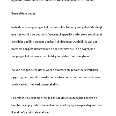
Besmettingsgevaar
In de directe omgeving is het besmettelijk. Het nog niet geheel duidelijk
hoe het wordt overgebracht. Wetenschappelijk onderzoek zou dit met
der tijd mogelijk nog eens aan het licht brengen. Duidelijk is wel dat
partners aangestoken worden door het reisvirus. In de dagelijkse
omgang is het reisvirus onschuldig en zelden overdraagbaar.
Zo kan het gebeuren dat ik weer de koffer heb gepakt, mijn werk heb
opgezegd en naar de noorderzon vertrek met vriendin – dat wel – want
zoals verteld: het werkt aanstekelijk.
Een reis is pas echt mooi als je h’m kan delen. In deze blog, kinya op
facebook, mijn youtube kanaal kinyatv en kinyagram op instagram deel
ik met liefde mijn reis met jou.