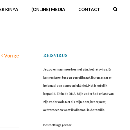
ER KINYA
(ONLINE) MEDIA
CONTACT
Vorige
REISVIRUS
Je zou er maar mee besmet zijn: het reisvirus. Er
kunnen jaren tussen een uitbraak liggen, maar er
helemaal van genezen lukt niet. Het is erfelijk
bepaald. Zit in de DNA. Mijn vader had er last van,
zijn vader ook. Net als mijn oom, broer, neef,
achterneef en weet ik allemaal in de familie.
Besmettingsgevaar