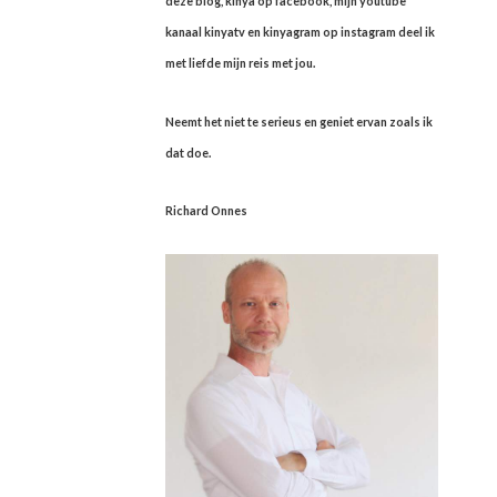
deze blog, kinya op facebook, mijn youtube
kanaal kinyatv en kinyagram op instagram deel ik
met liefde mijn reis met jou.
Neemt het niet te serieus en geniet ervan zoals ik
dat doe.
Richard Onnes