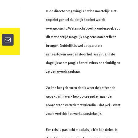
In de directe omgeving is het besmettelijk. Het
nog niet geheel duidelijk hoe het wordt
overgebracht. Wetenschappelijk onderzoek zou
dit met der tijd mogelijk nog eens aan het licht
brengen. Duidelijk is wel dat partners
aangestoken worden door het reisvirus. In de
dagelijkse omgang is het reisvirus onschuldig en
zelden overdraagbaar.
Zo kan het gebeuren dat ik weer de koffer heb
gepakt, mijn werk heb opgezegd en naar de
noorderzon vertrek met vriendin – dat wel – want
zoals verteld: het werkt aanstekelijk.
Een reis is pas echt mooi als je h’m kan delen. In