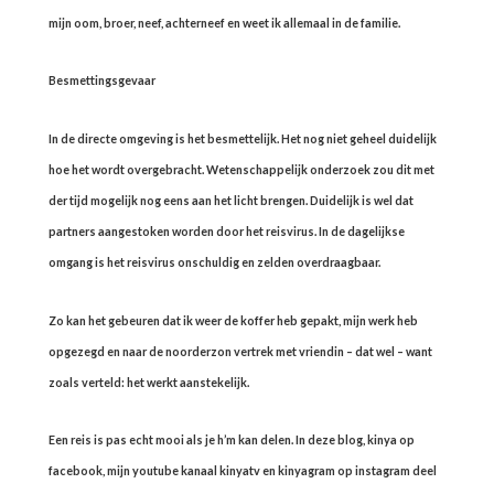
mijn oom, broer, neef, achterneef en weet ik allemaal in de familie.
Besmettingsgevaar
In de directe omgeving is het besmettelijk. Het nog niet geheel duidelijk
hoe het wordt overgebracht. Wetenschappelijk onderzoek zou dit met
der tijd mogelijk nog eens aan het licht brengen. Duidelijk is wel dat
partners aangestoken worden door het reisvirus. In de dagelijkse
omgang is het reisvirus onschuldig en zelden overdraagbaar.
Zo kan het gebeuren dat ik weer de koffer heb gepakt, mijn werk heb
opgezegd en naar de noorderzon vertrek met vriendin – dat wel – want
zoals verteld: het werkt aanstekelijk.
Een reis is pas echt mooi als je h’m kan delen. In deze blog, kinya op
facebook, mijn youtube kanaal kinyatv en kinyagram op instagram deel