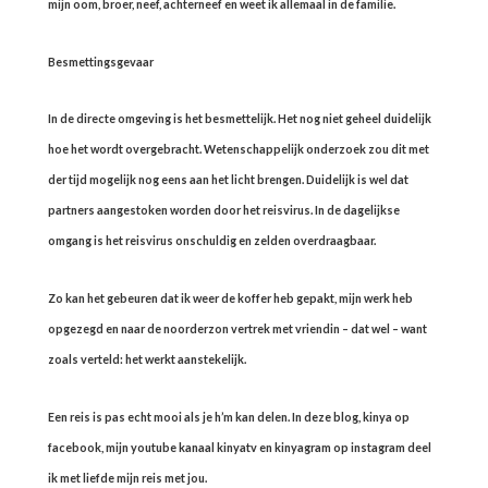
mijn oom, broer, neef, achterneef en weet ik allemaal in de familie.
Besmettingsgevaar
In de directe omgeving is het besmettelijk. Het nog niet geheel duidelijk
hoe het wordt overgebracht. Wetenschappelijk onderzoek zou dit met
der tijd mogelijk nog eens aan het licht brengen. Duidelijk is wel dat
partners aangestoken worden door het reisvirus. In de dagelijkse
omgang is het reisvirus onschuldig en zelden overdraagbaar.
Zo kan het gebeuren dat ik weer de koffer heb gepakt, mijn werk heb
opgezegd en naar de noorderzon vertrek met vriendin – dat wel – want
zoals verteld: het werkt aanstekelijk.
Een reis is pas echt mooi als je h’m kan delen. In deze blog, kinya op
facebook, mijn youtube kanaal kinyatv en kinyagram op instagram deel
ik met liefde mijn reis met jou.