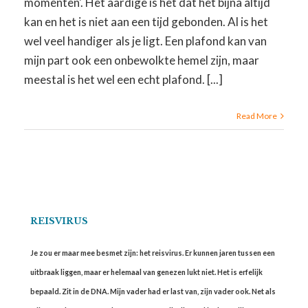
momenten'. Het aardige is het dat het bijna altijd
kan en het is niet aan een tijd gebonden. Al is het
wel veel handiger als je ligt. Een plafond kan van
mijn part ook een onbewolkte hemel zijn, maar
meestal is het wel een echt plafond. [...]
Read More
REISVIRUS
Je zou er maar mee besmet zijn: het reisvirus. Er kunnen jaren tussen een
uitbraak liggen, maar er helemaal van genezen lukt niet. Het is erfelijk
bepaald. Zit in de DNA. Mijn vader had er last van, zijn vader ook. Net als