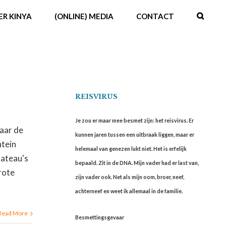
ER KINYA
(ONLINE) MEDIA
CONTACT
REISVIRUS
Je zou er maar mee besmet zijn: het reisvirus. Er
aar de
kunnen jaren tussen een uitbraak liggen, maar er
ntein
helemaal van genezen lukt niet. Het is erfelijk
lateau's
bepaald. Zit in de DNA. Mijn vader had er last van,
rote
zijn vader ook. Net als mijn oom, broer, neef,
achterneef en weet ik allemaal in de familie.
Read More
Besmettingsgevaar