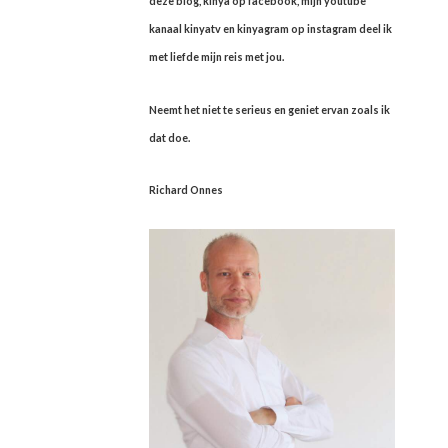
deze blog, kinya op facebook, mijn youtube
kanaal kinyatv en kinyagram op instagram deel ik
met liefde mijn reis met jou.
Neemt het niet te serieus en geniet ervan zoals ik
dat doe.
Richard Onnes