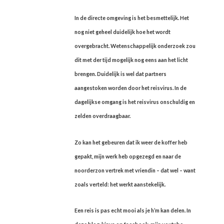
In de directe omgeving is het besmettelijk. Het
nog niet geheel duidelijk hoe het wordt
overgebracht. Wetenschappelijk onderzoek zou
dit met der tijd mogelijk nog eens aan het licht
brengen. Duidelijk is wel dat partners
aangestoken worden door het reisvirus. In de
dagelijkse omgang is het reisvirus onschuldig en
zelden overdraagbaar.
Zo kan het gebeuren dat ik weer de koffer heb
gepakt, mijn werk heb opgezegd en naar de
noorderzon vertrek met vriendin – dat wel – want
zoals verteld: het werkt aanstekelijk.
Een reis is pas echt mooi als je h’m kan delen. In