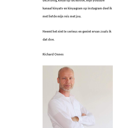
deze blog, kinya op facebook, mijn youtube
kanaal kinyatv en kinyagram op instagram deel ik
met liefde mijn reis met jou.
Neemt het niet te serieus en geniet ervan zoals ik
dat doe.
Richard Onnes