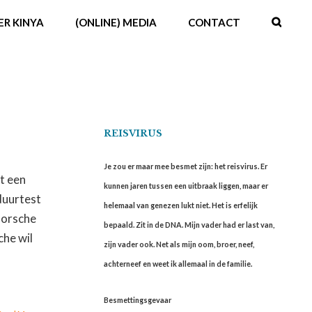
ER KINYA
(ONLINE) MEDIA
CONTACT
REISVIRUS
Je zou er maar mee besmet zijn: het reisvirus. Er
t een
kunnen jaren tussen een uitbraak liggen, maar er
duurtest
helemaal van genezen lukt niet. Het is erfelijk
Porsche
bepaald. Zit in de DNA. Mijn vader had er last van,
che wil
zijn vader ook. Net als mijn oom, broer, neef,
achterneef en weet ik allemaal in de familie.
Besmettingsgevaar