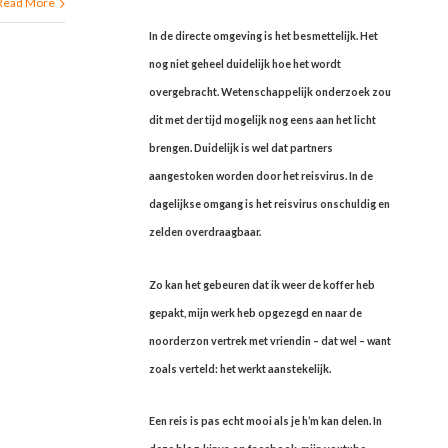
Read More
In de directe omgeving is het besmettelijk. Het
nog niet geheel duidelijk hoe het wordt
overgebracht. Wetenschappelijk onderzoek zou
dit met der tijd mogelijk nog eens aan het licht
brengen. Duidelijk is wel dat partners
aangestoken worden door het reisvirus. In de
dagelijkse omgang is het reisvirus onschuldig en
zelden overdraagbaar.
Zo kan het gebeuren dat ik weer de koffer heb
gepakt, mijn werk heb opgezegd en naar de
noorderzon vertrek met vriendin – dat wel – want
zoals verteld: het werkt aanstekelijk.
Een reis is pas echt mooi als je h’m kan delen. In