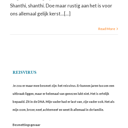
Shanthi, shanthi. Doe maar rustig aan het is voor
ons allemaal gelijk kerst...[...]
Read More
REISVIRUS
Je zou er maar mee besmet zijn: het reisvirus. Er kunnen jaren tussen een
uitbraak liggen, maar er helemaal van genezen lukt niet. Het is erfelijk
bepaald. Zit in de DNA. Mijn vader had er last van, zijn vader ook. Net als
mijn oom, broer, neef, achterneef en weet ik allemaal in de familie.
Besmettingsgevaar