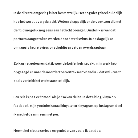
In de directe omgeving is het besmettelijk. Het nog niet geheel duidelijk
hoe het wordt overgebracht. Wetenschappelijk onderzoek zou dit met
der tijd mogelijk nog eens aan het licht brengen. Duidelijk is wel dat
partners aangestoken worden door het reisvirus. In de dagelijkse
omgang is het reisvirus onschuldig en zelden overdraagbaar.
Zo kan het gebeuren dat ik weer de koffer heb gepakt, mijn werk heb
opgezegd en naar de noorderzon vertrek met vriendin – dat wel – want
zoals verteld: het werkt aanstekelijk.
Een reis is pas echt mooi als je h’m kan delen. In deze blog, kinya op
facebook, mijn youtube kanaal kinyatv en kinyagram op instagram deel
ik met liefde mijn reis met jou.
Neemt het niet te serieus en geniet ervan zoals ik dat doe.