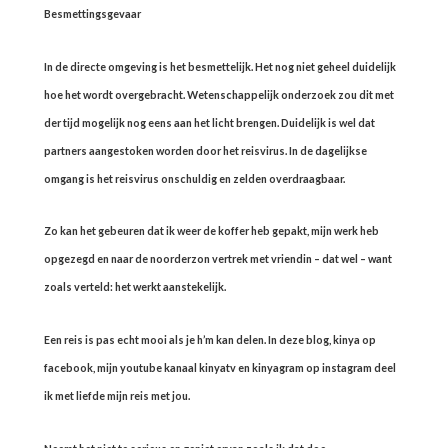
Besmettingsgevaar
In de directe omgeving is het besmettelijk. Het nog niet geheel duidelijk
hoe het wordt overgebracht. Wetenschappelijk onderzoek zou dit met
der tijd mogelijk nog eens aan het licht brengen. Duidelijk is wel dat
partners aangestoken worden door het reisvirus. In de dagelijkse
omgang is het reisvirus onschuldig en zelden overdraagbaar.
Zo kan het gebeuren dat ik weer de koffer heb gepakt, mijn werk heb
opgezegd en naar de noorderzon vertrek met vriendin – dat wel – want
zoals verteld: het werkt aanstekelijk.
Een reis is pas echt mooi als je h’m kan delen. In deze blog, kinya op
facebook, mijn youtube kanaal kinyatv en kinyagram op instagram deel
ik met liefde mijn reis met jou.