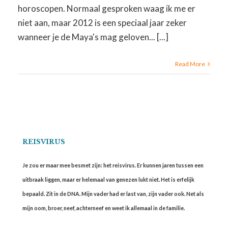
horoscopen. Normaal gesproken waag ik me er
niet aan, maar 2012 is een speciaal jaar zeker
wanneer je de Maya's mag geloven... [...]
Read More
REISVIRUS
Je zou er maar mee besmet zijn: het reisvirus. Er kunnen jaren tussen een
uitbraak liggen, maar er helemaal van genezen lukt niet. Het is erfelijk
bepaald. Zit in de DNA. Mijn vader had er last van, zijn vader ook. Net als
mijn oom, broer, neef, achterneef en weet ik allemaal in de familie.