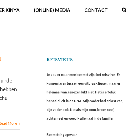
ER KINYA
(ONLINE) MEDIA
CONTACT
u
REISVIRUS
Je zou er maar mee besmet zijn: het reisvirus. Er
hu -de
kunnen jaren tussen een uitbraak liggen, maar er
d hebben
helemaal van genezen lukt niet. Het is erfelijk
achu
bepaald. Zit in de DNA. Mijn vader had er last van,
zijn vader ook. Net als mijn oom, broer, neef,
achterneef en weet ik allemaal in de familie.
Read More
Besmettingsgevaar