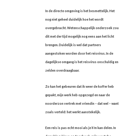
In de directe omgeving is het besmettelijk. Het
nog niet geheel duidelijk hoe het wordt
overgebracht. Wetenschappelijk onderzoek zou
dit met der tijd mogelijk nog eens aan het licht
brengen. Duidelijk is wel dat partners
aangestoken worden door het reisvirus. In de
dagelijkse omgang is het reisvirus onschuldig en
zelden overdraagbaar.
Zo kan het gebeuren dat ik weer de koffer heb
gepakt, mijn werk heb opgezegd en naar de
noorderzon vertrek met vriendin – dat wel – want
zoals verteld: het werkt aanstekelijk.
Een reis is pas echt mooi als je h’m kan delen. In