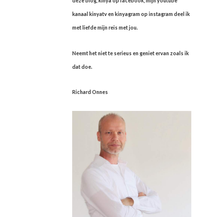
deze blog, kinya op facebook, mijn youtube
kanaal kinyatv en kinyagram op instagram deel ik
met liefde mijn reis met jou.
Neemt het niet te serieus en geniet ervan zoals ik
dat doe.
Richard Onnes