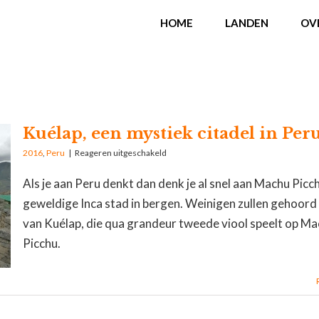
HOME
LANDEN
OV
Kuélap, een mystiek citadel in Per
2016
,
Peru
|
Reageren uitgeschakeld
Als je aan Peru denkt dan denk je al snel aan Machu Picc
geweldige Inca stad in bergen. Weinigen zullen gehoor
van Kuélap, die qua grandeur tweede viool speelt op M
Picchu.