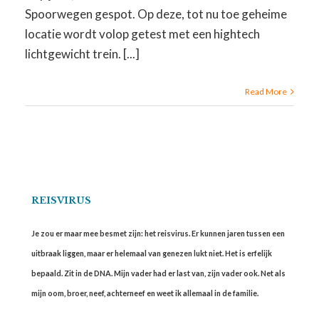
Spoorwegen gespot. Op deze, tot nu toe geheime
locatie wordt volop getest met een hightech
lichtgewicht trein. [...]
Read More
REISVIRUS
Je zou er maar mee besmet zijn: het reisvirus. Er kunnen jaren tussen een
uitbraak liggen, maar er helemaal van genezen lukt niet. Het is erfelijk
bepaald. Zit in de DNA. Mijn vader had er last van, zijn vader ook. Net als
mijn oom, broer, neef, achterneef en weet ik allemaal in de familie.