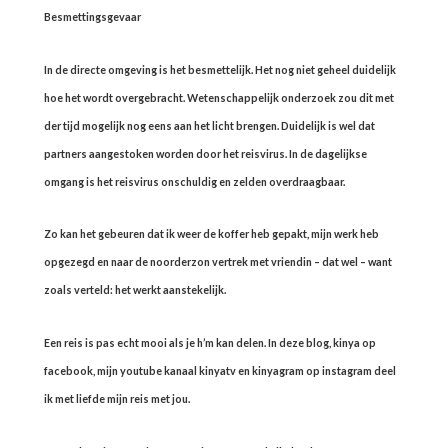
Besmettingsgevaar
In de directe omgeving is het besmettelijk. Het nog niet geheel duidelijk
hoe het wordt overgebracht. Wetenschappelijk onderzoek zou dit met
der tijd mogelijk nog eens aan het licht brengen. Duidelijk is wel dat
partners aangestoken worden door het reisvirus. In de dagelijkse
omgang is het reisvirus onschuldig en zelden overdraagbaar.
Zo kan het gebeuren dat ik weer de koffer heb gepakt, mijn werk heb
opgezegd en naar de noorderzon vertrek met vriendin – dat wel – want
zoals verteld: het werkt aanstekelijk.
Een reis is pas echt mooi als je h’m kan delen. In deze blog, kinya op
facebook, mijn youtube kanaal kinyatv en kinyagram op instagram deel
ik met liefde mijn reis met jou.