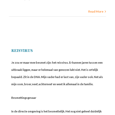
Read More
REISVIRUS
Je zou er maar mee besmet zijn: het reisvirus. Er kunnen jaren tussen een
uitbraak liggen, maar er helemaal van genezen lukt niet. Het is erfelijk
bepaald. Zit in de DNA. Mijn vader had er last van, zijn vader ook. Net als
mijn oom, broer, neef, achterneef en weet ik allemaal in de familie.
Besmettingsgevaar
In de directe omgeving is het besmettelijk. Het nog niet geheel duidelijk