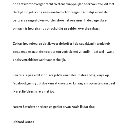
hoe het wordt overgebracht. Wetenschappelijk onderzoek zou dit met
der tijd mogelijk nog eens aan het licht brengen. Duidelijk is wel dat
partners aangestoken worden door het reisvirus. In de dagelijkse
omgang is het reisvirus onschuldig en zelden overdraagbaar.
Zo kan het gebeuren dat ik weer de koffer heb gepakt, mijn werk heb
opgezegd en naar de noorderzon vertrek met vriendin – dat wel – want
zoals verteld: het werkt aanstekelijk.
Een reis is pas echt mooi als je h’m kan delen. In deze blog, kinya op
facebook, mijn youtube kanaal kinyatv en kinyagram op instagram deel
ik met liefde mijn reis met jou.
Neemt het niet te serieus en geniet ervan zoals ik dat doe.
Richard Onnes