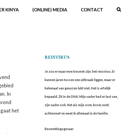
ER KINYA
(ONLINE) MEDIA
CONTACT
REISVIRUS
Je zou er maar mee besmet zijn: het reisvirus. Er
evend
kunnen jaren tussen een uitbraak liggen, maar er
 gebied
helemaal van genezen lukt niet. Het is erfelijk
n. In
bepaald. Zit in de DNA. Mijn vader had er last van,
 avond
zijn vader ook. Net als mijn oom, broer, neef,
 gaat het
achterneef en weet ik allemaal in de familie.
Besmettingsgevaar