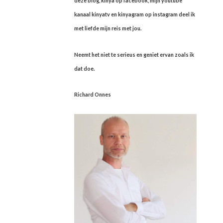
deze blog, kinya op facebook, mijn youtube
kanaal kinyatv en kinyagram op instagram deel ik
met liefde mijn reis met jou.
Neemt het niet te serieus en geniet ervan zoals ik
dat doe.
Richard Onnes