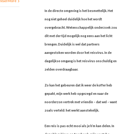
Read More
In de directe omgeving is het besmettelijk. Het
nog niet geheel duidelijk hoe het wordt
overgebracht. Wetenschappelijk onderzoek zou
dit met der tijd mogelijk nog eens aan het licht
brengen. Duidelijk is wel dat partners
aangestoken worden door het reisvirus. In de
dagelijkse omgang is het reisvirus onschuldig en
zelden overdraagbaar.
Zo kan het gebeuren dat ik weer de koffer heb
gepakt, mijn werk heb opgezegd en naar de
noorderzon vertrek met vriendin – dat wel – want
zoals verteld: het werkt aanstekelijk.
Een reis is pas echt mooi als je h’m kan delen. In